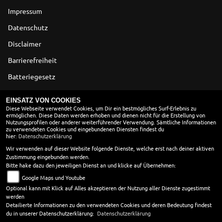
Impressum
Datenschutz
Disclaimer
Barrierefreiheit
Batteriegesetz
Altölverordnung
EINSATZ VON COOKIES
Diese Webseite verwendet Cookies, um Dir ein bestmögliches Surf-Erlebnis zu
ermöglichen. Diese Daten werden erhoben und dienen nicht für die Erstellung von
ÖFFNUNGSZEITEN
Nutzungsprofilen oder anderer weiterführender Verwendung. Sämtliche Informationen
zu verwendeten Cookies und eingebundenen Diensten findest du
Montag:
09:00 - 18:00
hier:
Datenschutzerklärung
Dienstag:
09:00 - 18:00
Wir verwenden auf dieser Website folgende Dienste, welche erst nach deiner aktiven
Zustimmung eingebunden werden.
Mittwoch:
09:00 - 13:00
Bitte hake dazu den jeweiligen Dienst an und klicke auf Übernehmen:
Donnerstag:
09:00 - 18:00
Google Maps und Youtube
Freitag:
09:00 - 18:00
Optional kann mit Klick auf Alles akzeptieren der Nutzung aller Dienste zugestimmt
Samstag:
10:00 - 13:00
werden
Sonntag:
geschlossen
Detailierte Informationen zu den verwendeten Cookies und deren Bedeutung findest
du in unserer Datenschutzerklärung:
Datenschutzerklärung