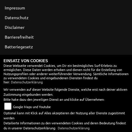
Impressum
Datenschutz
Disclaimer
Barrierefreiheit
Batteriegesetz
Altölverordnung
EINSATZ VON COOKIES
Diese Webseite verwendet Cookies, um Dir ein bestmögliches Surf-Erlebnis zu
ermöglichen. Diese Daten werden erhoben und dienen nicht für die Erstellung von
ÖFFNUNGSZEITEN
Nutzungsprofilen oder anderer weiterführender Verwendung. Sämtliche Informationen
zu verwendeten Cookies und eingebundenen Diensten findest du
Montag:
09:00 - 18:00
hier:
Datenschutzerklärung
Dienstag:
09:00 - 18:00
Wir verwenden auf dieser Website folgende Dienste, welche erst nach deiner aktiven
Zustimmung eingebunden werden.
Mittwoch:
09:00 - 13:00
Bitte hake dazu den jeweiligen Dienst an und klicke auf Übernehmen:
Donnerstag:
09:00 - 18:00
Google Maps und Youtube
Freitag:
09:00 - 18:00
Optional kann mit Klick auf Alles akzeptieren der Nutzung aller Dienste zugestimmt
Samstag:
10:00 - 13:00
werden
Sonntag:
geschlossen
Detailierte Informationen zu den verwendeten Cookies und deren Bedeutung findest
du in unserer Datenschutzerklärung:
Datenschutzerklärung