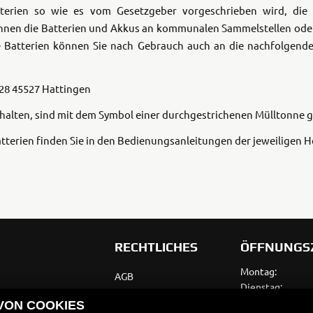
atterien so wie es vom Gesetzgeber vorgeschrieben wird, die
35kW
Rally
önnen die Batterien und Akkus an kommunalen Sammelstellen oder
Batterien können Sie nach Gebrauch auch an die nachfolgende
A
A1
28
45527 Hattingen
Tenere
WR12
700
thalten, sind mit dem Symbol einer durchgestrichenen Mülltonne 
World
Raid
tterien finden Sie in den Bedienungsanleitungen der jeweiligen He
RECHTLICHES
ÖFFNUNGS
Montag:
AGB
Dienstag:
Impressum
Mittwoch:
 VON COOKIES