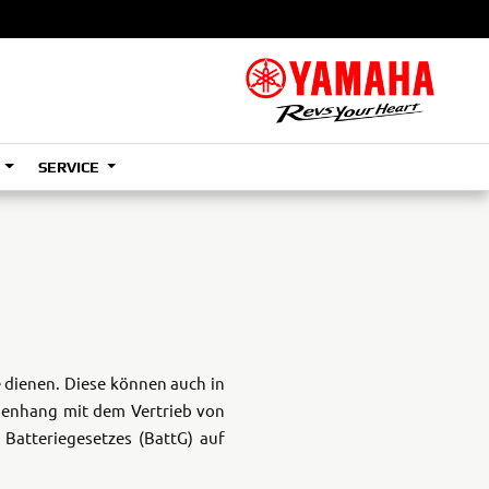
S
SERVICE
A2
e
Tenere
700
)
(Low)
35kW
e dienen. Diese können auch in
A2
mmenhang mit dem Vertrieb von
Batteriegesetzes (BattG) auf
e
Tenere
700