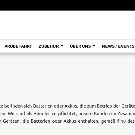
PROBEFAHRT
ZUBEHÖR
ÜBER UNS
NEWS / EVENT
ADVENTURE
A
A
HYPER NAKED
SPORT HERITAGE
Tenere
Tener
700
700
(Low
SPORT TOURING
e befinden sich Batterien oder Akkus, die zum Betrieb der Gerät
SUPERSPORT
A2
A
ein. Wir sind als Händler verpflichtet, unsere Kunden im Zusa
 Geräten, die Batterien oder Akkus enthalten, gemäß § 18 des 
Tenere
Tener
700
700