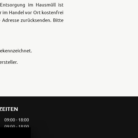
 Entsorgung im Hausmüll ist
Rally
35kW
 im Handel vor Ort kostenfrei
 Adresse zurücksenden. Bitte
5R
gekennzeichnet.
rsteller.
ZEITEN
09:00 - 18:00
09:00 - 18:00
09:00 - 13:00